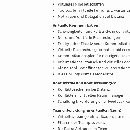
⦁ Virtuelles Mindset schaffen
⦁ Toolbox für virtuelle Führung: Erwartung
⦁ Motivation und Delegation auf Distanz
Virtuelle Kommunikation:
⦁ Schwierigkeiten und Fallstricke in der vi
⦁ Do´s und Dont´s in Besprechungen
⦁ Erfolgreicher Einsatz neuer Kommunikat
⦁ Virtuelle Besprechungsformate etablieren
⦁ Kommunikationsplan für das eigene Tea
⦁ Informationsaustausch und virtuelle Fe
⦁ Kleine Tool-Box effizienter Kollaborations
⦁ Die Führungskraft als Moderator
Konfliktstile und Konfliktlösungen:
⦁ Konfliktgeschehen bei Distanz
⦁ Konflikte im virtuellen Raum managen
⦁ Schaffung & Förderung einer Feedback-Ku
Teamentwicklung im virtuellen Raum:
⦁ Virtuelles Teamgefühl aufbauen, stärken 
⦁ Phasen des Teamprozesses
⦁ Die Basis: Vertrauen im Team