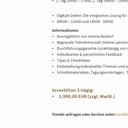
⦁ 1. Tag 10h00 – 17h00, 2. Tag: 09h00 – 15h0
⦁ Digitale Zeiten: Die integrative Lösung für 
⦁ 09h00 – 12h00 und 14h00 - 16h00
Informationen:
⦁ Durchgeführt von Verena Boldorf
⦁ Begrenzte Teilnehmerzahl (kleiner persö
⦁ Durchführungsgarantie (unabhängig von d
⦁ Individuelles & persönliches Feedback
⦁ Tipps & Checklisten
⦁ Einbeziehung individueller Themen und p
⦁ Schreibmaterialien, Tagungsunterlagen, T
Investition 2-tägig:
⦁ 1.990,00 EUR (zzgl. MwSt.)
Termin anfragen oder buchen unter:
mail@