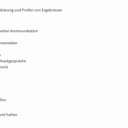
sklärung und Prüfen von Ergebnissen
rtuellen Kommunikation
ionsmedien
m
edbackgespräche
tools
ltur
und halten