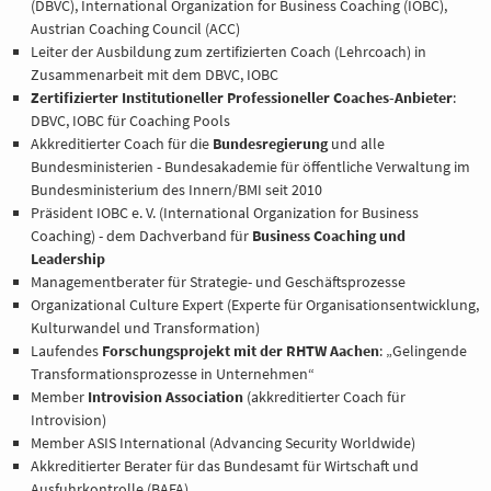
(DBVC), International Organization for Business Coaching (IOBC),
BERATUNG
Austrian Coaching Council (ACC)
Leiter der Ausbildung zum zertifizierten Coach (Lehrcoach) in
Zusammenarbeit mit dem DBVC, IOBC
REFERENZE
Zertifizierter Institutioneller Professioneller Coaches-Anbieter
:
DBVC, IOBC für Coaching Pools
Akkreditierter Coach für die
Bundesregierung
und alle
Bundesministerien - Bundesakademie für öffentliche Verwaltung im
Bundesministerium des Innern/BMI seit 2010
Präsident IOBC e. V. (International Organization for Business
Coaching) - dem Dachverband für
Business Coaching und
Leadership
Managementberater für Strategie- und Geschäftsprozesse
Organizational Culture Expert (Experte für Organisationsentwicklung,
Kulturwandel und Transformation)
Laufendes
Forschungsprojekt mit der RHTW Aachen
: „Gelingende
Transformationsprozesse in Unternehmen“
Member
Introvision Association
(akkreditierter Coach für
Introvision)
Member ASIS International (Advancing Security Worldwide)
Akkreditierter Berater für das Bundesamt für Wirtschaft und
Ausfuhrkontrolle (BAFA)