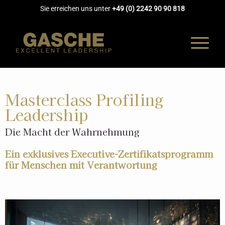
Sie erreichen uns unter
+49 (0) 2242 90 90 818
Masterclass Profiling
Leadership
UNTERNEH
Die Macht der Wahrnehmung
COACHING
Ein exklusives Executive-Zertifikatsprogramm
für Menschen mit Verantwortung
AUSBILDUN
AKADEMIE