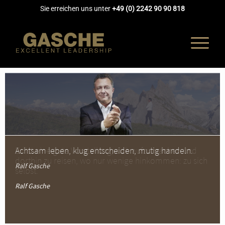
Sie erreichen uns unter
+49 (0) 2242 90 90 818
Es ist eine gute Vorstellung, sich aufzumachen und
Achtsam leben, klug entscheiden, mutig handeln.
dorthin zu reisen, wo nur wenige hinkommen: zu sich
Ralf Gasche
selbst.
Ralf Gasche