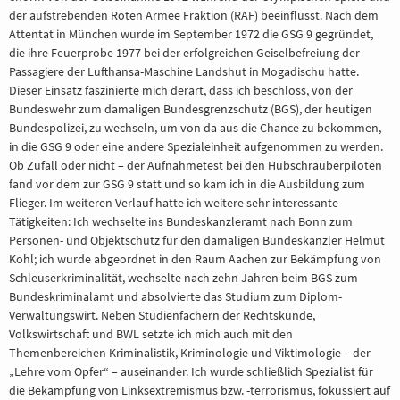
der aufstrebenden Roten Armee Fraktion (RAF) beeinflusst. Nach dem
Attentat in München wurde im September 1972 die GSG 9 gegründet,
die ihre Feuerprobe 1977 bei der erfolgreichen Geiselbefreiung der
Passagiere der Lufthansa-Maschine Landshut in Mogadischu hatte.
Dieser Einsatz faszinierte mich derart, dass ich beschloss, von der
Bundeswehr zum damaligen Bundesgrenzschutz (BGS), der heutigen
Bundespolizei, zu wechseln, um von da aus die Chance zu bekommen,
in die GSG 9 oder eine andere Spezialeinheit aufgenommen zu werden.
Ob Zufall oder nicht – der Aufnahmetest bei den Hubschrauberpiloten
fand vor dem zur GSG 9 statt und so kam ich in die Ausbildung zum
Flieger. Im weiteren Verlauf hatte ich weitere sehr interessante
Tätigkeiten: Ich wechselte ins Bundeskanzleramt nach Bonn zum
Personen- und Objektschutz für den damaligen Bundeskanzler Helmut
Kohl; ich wurde abgeordnet in den Raum Aachen zur Bekämpfung von
Schleuserkriminalität, wechselte nach zehn Jahren beim BGS zum
Bundeskriminalamt und absolvierte das Studium zum Diplom-
Verwaltungswirt. Neben Studienfächern der Rechtskunde,
Volkswirtschaft und BWL setzte ich mich auch mit den
Themenbereichen Kriminalistik, Kriminologie und Viktimologie – der
„Lehre vom Opfer“ – auseinander. Ich wurde schließlich Spezialist für
die Bekämpfung von Linksextremismus bzw. -terrorismus, fokussiert auf