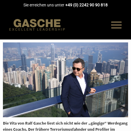
Sie erreichen uns unter
+49 (0) 2242 90 90 818
UNTERNEH
COACHING
AUSBILDUN
AKADEMIE
Die Vita von Ralf Gasche liest sich nicht wie der „gängige“ Werdegang
eines Coachs. Der frühere Terrorismusfahnder und Profiler im