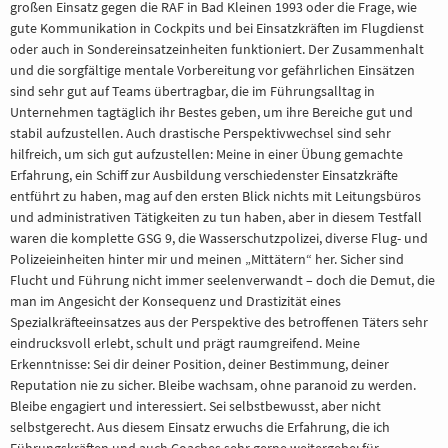
großen Einsatz gegen die RAF in Bad Kleinen 1993 oder die Frage, wie
gute Kommunikation in Cockpits und bei Einsatzkräften im Flugdienst
oder auch in Sondereinsatzeinheiten funktioniert. Der Zusammenhalt
und die sorgfältige mentale Vorbereitung vor gefährlichen Einsätzen
sind sehr gut auf Teams übertragbar, die im Führungsalltag in
Unternehmen tagtäglich ihr Bestes geben, um ihre Bereiche gut und
stabil aufzustellen. Auch drastische Perspektivwechsel sind sehr
hilfreich, um sich gut aufzustellen: Meine in einer Übung gemachte
Erfahrung, ein Schiff zur Ausbildung verschiedenster Einsatzkräfte
entführt zu haben, mag auf den ersten Blick nichts mit Leitungsbüros
und administrativen Tätigkeiten zu tun haben, aber in diesem Testfall
waren die komplette GSG 9, die Wasserschutzpolizei, diverse Flug- und
Polizeieinheiten hinter mir und meinen „Mittätern“ her. Sicher sind
Flucht und Führung nicht immer seelenverwandt – doch die Demut, die
man im Angesicht der Konsequenz und Drastizität eines
Spezialkräfteeinsatzes aus der Perspektive des betroffenen Täters sehr
eindrucksvoll erlebt, schult und prägt raumgreifend. Meine
Erkenntnisse: Sei dir deiner Position, deiner Bestimmung, deiner
Reputation nie zu sicher. Bleibe wachsam, ohne paranoid zu werden.
Bleibe engagiert und interessiert. Sei selbstbewusst, aber nicht
selbstgerecht. Aus diesem Einsatz erwuchs die Erfahrung, die ich