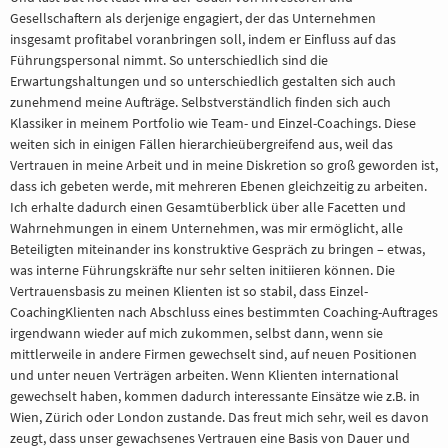
Gesellschaftern als derjenige engagiert, der das Unternehmen
insgesamt profitabel voranbringen soll, indem er Einfluss auf das
Führungspersonal nimmt. So unterschiedlich sind die
Erwartungshaltungen und so unterschiedlich gestalten sich auch
zunehmend meine Aufträge. Selbstverständlich finden sich auch
Klassiker in meinem Portfolio wie Team- und Einzel-Coachings. Diese
weiten sich in einigen Fällen hierarchieübergreifend aus, weil das
Vertrauen in meine Arbeit und in meine Diskretion so groß geworden ist,
dass ich gebeten werde, mit mehreren Ebenen gleichzeitig zu arbeiten.
Ich erhalte dadurch einen Gesamtüberblick über alle Facetten und
Wahrnehmungen in einem Unternehmen, was mir ermöglicht, alle
Beteiligten miteinander ins konstruktive Gespräch zu bringen – etwas,
was interne Führungskräfte nur sehr selten initiieren können. Die
Vertrauensbasis zu meinen Klienten ist so stabil, dass Einzel-
CoachingKlienten nach Abschluss eines bestimmten Coaching-Auftrages
irgendwann wieder auf mich zukommen, selbst dann, wenn sie
mittlerweile in andere Firmen gewechselt sind, auf neuen Positionen
und unter neuen Verträgen arbeiten. Wenn Klienten international
gewechselt haben, kommen dadurch interessante Einsätze wie z.B. in
Wien, Zürich oder London zustande. Das freut mich sehr, weil es davon
zeugt, dass unser gewachsenes Vertrauen eine Basis von Dauer und