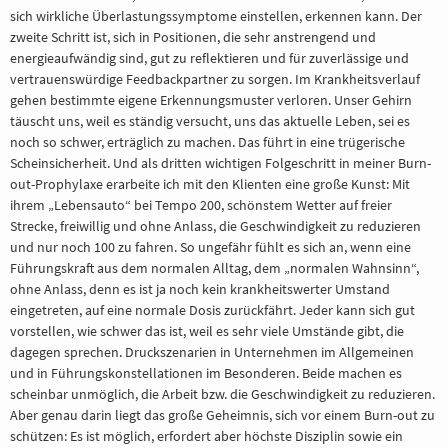
sich wirkliche Überlastungssymptome einstellen, erkennen kann. Der
zweite Schritt ist, sich in Positionen, die sehr anstrengend und
energieaufwändig sind, gut zu reflektieren und für zuverlässige und
vertrauenswürdige Feedbackpartner zu sorgen. Im Krankheitsverlauf
gehen bestimmte eigene Erkennungsmuster verloren. Unser Gehirn
täuscht uns, weil es ständig versucht, uns das aktuelle Leben, sei es
noch so schwer, erträglich zu machen. Das führt in eine trügerische
Scheinsicherheit. Und als dritten wichtigen Folgeschritt in meiner Burn-
out-Prophylaxe erarbeite ich mit den Klienten eine große Kunst: Mit
ihrem „Lebensauto“ bei Tempo 200, schönstem Wetter auf freier
Strecke, freiwillig und ohne Anlass, die Geschwindigkeit zu reduzieren
und nur noch 100 zu fahren. So ungefähr fühlt es sich an, wenn eine
Führungskraft aus dem normalen Alltag, dem „normalen Wahnsinn“,
ohne Anlass, denn es ist ja noch kein krankheitswerter Umstand
eingetreten, auf eine normale Dosis zurückfährt. Jeder kann sich gut
vorstellen, wie schwer das ist, weil es sehr viele Umstände gibt, die
dagegen sprechen. Druckszenarien in Unternehmen im Allgemeinen
und in Führungskonstellationen im Besonderen. Beide machen es
scheinbar unmöglich, die Arbeit bzw. die Geschwindigkeit zu reduzieren.
Aber genau darin liegt das große Geheimnis, sich vor einem Burn-out zu
schützen: Es ist möglich, erfordert aber höchste Disziplin sowie ein