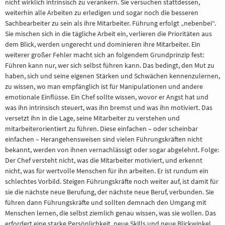
nicht wirklich intrinsisch zu verankern. Sie versuchen stattdessen,
weiterhin alle Arbeiten zu erledigen und sogar noch die besseren
Sachbearbeiter zu sein als ihre Mitarbeiter. Führung erfolgt „nebenbei“.
Sie mischen sich in die tägliche Arbeit ein, verlieren die Prioritäten aus
dem Blick, werden ungerecht und dominieren ihre Mitarbeiter. Ein
weiterer großer Fehler macht sich an folgendem Grundprinzip fest:
Führen kann nur, wer sich selbst führen kann. Das bedingt, den Mut zu
haben, sich und seine eigenen Stärken und Schwächen kennenzulernen,
zu wissen, wo man empfänglich ist für Manipulationen und andere
emotionale Einflüsse. Ein Chef sollte wissen, wovor er Angst hat und
was ihn intrinsisch steuert, was ihn bremst und was ihn motiviert. Das
versetzt ihn in die Lage, seine Mitarbeiter zu verstehen und
mitarbeiterorientiert zu führen. Diese einfachen – oder scheinbar
einfachen – Herangehensweisen sind vielen Führungskräften nicht
bekannt, werden von ihnen vernachlässigt oder sogar abgelehnt. Folge:
Der Chef versteht nicht, was die Mitarbeiter motiviert, und erkennt
nicht, was für wertvolle Menschen für ihn arbeiten. Er ist rundum ein
schlechtes Vorbild. Steigen Führungskräfte noch weiter auf, ist damit für
sie die nächste neue Berufung, der nächste neue Beruf, verbunden. Sie
führen dann Führungskräfte und sollten demnach den Umgang mit
Menschen lernen, die selbst ziemlich genau wissen, was sie wollen. Das
erfordert eine starke Persönlichkeit, neue Skills und neue Blickwinkel.