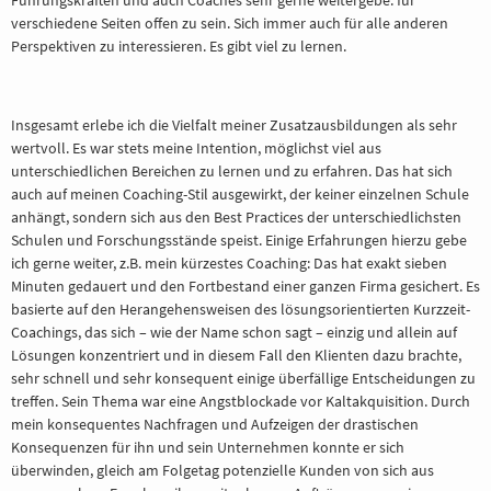
Führungskräften und auch Coaches sehr gerne weitergebe: für
verschiedene Seiten offen zu sein. Sich immer auch für alle anderen
Perspektiven zu interessieren. Es gibt viel zu lernen.
Insgesamt erlebe ich die Vielfalt meiner Zusatzausbildungen als sehr
wertvoll. Es war stets meine Intention, möglichst viel aus
unterschiedlichen Bereichen zu lernen und zu erfahren. Das hat sich
auch auf meinen Coaching-Stil ausgewirkt, der keiner einzelnen Schule
anhängt, sondern sich aus den Best Practices der unterschiedlichsten
Schulen und Forschungsstände speist. Einige Erfahrungen hierzu gebe
ich gerne weiter, z.B. mein kürzestes Coaching: Das hat exakt sieben
Minuten gedauert und den Fortbestand einer ganzen Firma gesichert. Es
basierte auf den Herangehensweisen des lösungsorientierten Kurzzeit-
Coachings, das sich – wie der Name schon sagt – einzig und allein auf
Lösungen konzentriert und in diesem Fall den Klienten dazu brachte,
sehr schnell und sehr konsequent einige überfällige Entscheidungen zu
treffen. Sein Thema war eine Angstblockade vor Kaltakquisition. Durch
mein konsequentes Nachfragen und Aufzeigen der drastischen
Konsequenzen für ihn und sein Unternehmen konnte er sich
überwinden, gleich am Folgetag potenzielle Kunden von sich aus