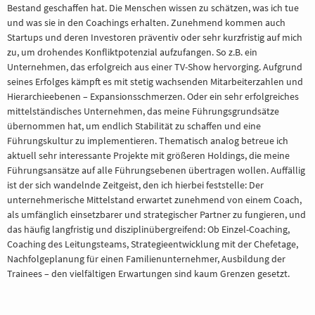
Bestand geschaffen hat. Die Menschen wissen zu schätzen, was ich tue
und was sie in den Coachings erhalten. Zunehmend kommen auch
Startups und deren Investoren präventiv oder sehr kurzfristig auf mich
zu, um drohendes Konfliktpotenzial aufzufangen. So z.B. ein
Unternehmen, das erfolgreich aus einer TV-Show hervorging. Aufgrund
seines Erfolges kämpft es mit stetig wachsenden Mitarbeiterzahlen und
Hierarchieebenen – Expansionsschmerzen. Oder ein sehr erfolgreiches
mittelständisches Unternehmen, das meine Führungsgrundsätze
übernommen hat, um endlich Stabilität zu schaffen und eine
Führungskultur zu implementieren. Thematisch analog betreue ich
aktuell sehr interessante Projekte mit größeren Holdings, die meine
Führungsansätze auf alle Führungsebenen übertragen wollen. Auffällig
ist der sich wandelnde Zeitgeist, den ich hierbei feststelle: Der
unternehmerische Mittelstand erwartet zunehmend von einem Coach,
als umfänglich einsetzbarer und strategischer Partner zu fungieren, und
das häufig langfristig und disziplinübergreifend: Ob Einzel-Coaching,
Coaching des Leitungsteams, Strategieentwicklung mit der Chefetage,
Nachfolgeplanung für einen Familienunternehmer, Ausbildung der
Trainees – den vielfältigen Erwartungen sind kaum Grenzen gesetzt.