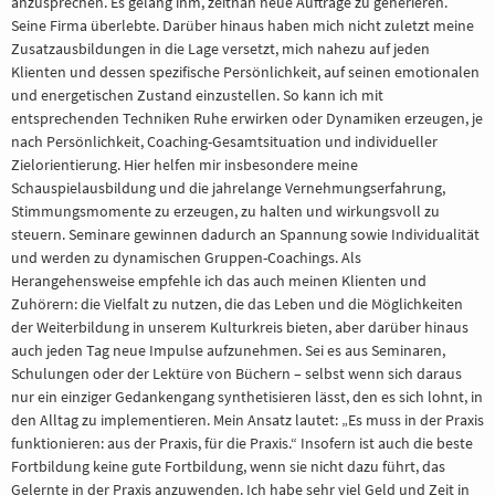
anzusprechen. Es gelang ihm, zeitnah neue Aufträge zu generieren.
Seine Firma überlebte. Darüber hinaus haben mich nicht zuletzt meine
Zusatzausbildungen in die Lage versetzt, mich nahezu auf jeden
Klienten und dessen spezifische Persönlichkeit, auf seinen emotionalen
und energetischen Zustand einzustellen. So kann ich mit
entsprechenden Techniken Ruhe erwirken oder Dynamiken erzeugen, je
nach Persönlichkeit, Coaching-Gesamtsituation und individueller
Zielorientierung. Hier helfen mir insbesondere meine
Schauspielausbildung und die jahrelange Vernehmungserfahrung,
Stimmungsmomente zu erzeugen, zu halten und wirkungsvoll zu
steuern. Seminare gewinnen dadurch an Spannung sowie Individualität
und werden zu dynamischen Gruppen-Coachings. Als
Herangehensweise empfehle ich das auch meinen Klienten und
Zuhörern: die Vielfalt zu nutzen, die das Leben und die Möglichkeiten
der Weiterbildung in unserem Kulturkreis bieten, aber darüber hinaus
auch jeden Tag neue Impulse aufzunehmen. Sei es aus Seminaren,
Schulungen oder der Lektüre von Büchern – selbst wenn sich daraus
nur ein einziger Gedankengang synthetisieren lässt, den es sich lohnt, in
den Alltag zu implementieren. Mein Ansatz lautet: „Es muss in der Praxis
funktionieren: aus der Praxis, für die Praxis.“ Insofern ist auch die beste
Fortbildung keine gute Fortbildung, wenn sie nicht dazu führt, das
Gelernte in der Praxis anzuwenden. Ich habe sehr viel Geld und Zeit in