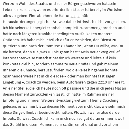
Wer zum Wohl des Staates und seiner Bürger geschworen hat, sein
Leben einzusetzen, wenn es erforderlich ist, der ist bereit, im Wortsinne
alles zu geben. Eine ablehnende Haltung gegenüber
Herausforderungen jeglicher Art war daher intrinsisch nicht vorgesehen.
Ich bin seinerzeit energietechnisch komplett zusammengebrochen und
hatte nach längeren krankheitsbedingten Ausfallzeiten mehrere
Optionen. Ich habe mich letztlich dafür entschieden, den Dienst zu
quittieren und nach der Prämisse zu handeln: „Wenn Du willst, was Du
nie hattest, dann tue, was Du nie getan hast.“ Mein neuer Weg verlief
interessanterweise zunächst passiv: Ich wartete und lebte auf kein
konkretes Ziel hin, sondern sammelte neue Kräfte und gab meinem
Inneren die Chance, herauszufinden, wo die Reise hingehen könnte.
Spannenderweise hat mich die Idee – oder man könnte fast sagen
Eingebung –, Coach zu werden, beim Autofahren gegen 22:10 Uhr ereilt.
An einer Stelle, die ich heute noch oft passiere und die mich jedes Mal an
diesen Moment zurückdenken lässt. Ich hatte im Rahmen meiner
Erholung und inneren Weiterentwicklung viel zum Thema Coaching
gelesen, es war mir bis zu diesem Moment aber nicht klar, wie sehr mich
diese Dinge offenbar beeindruckt hatten. Plötzlich war er also da, der
Impuls: Du wirst Coach! Ich kann mich noch so gut daran erinnern, weil
das Gefühl in diesem Moment sehr schön, emotional und vor allem