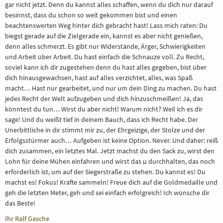
gar nicht jetzt. Denn du kannst alles schaffen, wenn du dich nur darauf
BERATUNG
besinnst, dass du schon so weit gekommen bist und einen
beachtenswerten Weg hinter dich gebracht hast! Lass mich raten: Du
biegst gerade auf die Zielgerade ein, kannst es aber nicht genießen,
REFERENZE
denn alles schmerzt. Es gibt nur Widerstände, Ärger, Schwierigkeiten
und Arbeit über Arbeit. Du hast einfach die Schnauze voll. Zu Recht,
soviel kann ich dir zugestehen denn du hast alles gegeben, bist über
dich hinausgewachsen, hast auf alles verzichtet, alles, was Spaß
macht… Hast nur gearbeitet, und nur um dein Ding zu machen. Du hast
jedes Recht der Welt aufzugeben und dich hinzuschmeißen! Ja, das
könntest du tun… Wirst du aber nicht! Warum nicht? Weil ich es dir
sage! Und du weißt tief in deinem Bauch, dass ich Recht habe. Der
Unerbittliche in dir stimmt mir zu, der Ehrgeizige, der Stolze und der
Erfolgsstürmer auch… Aufgeben ist keine Option. Never. Und daher: reiß
dich zusammen, ein letztes Mal. Jetzt machst du den Sack zu, wirst den
Lohn für deine Mühen einfahren und wirst das µ durchhalten, das noch
erforderlich ist, um auf der Siegerstraße zu stehen. Du kannst es! Du
machst es! Fokus! Kräfte sammeln! Freue dich auf die Goldmedaille und
geh die letzten Meter, geh und sei einfach erfolgreich! Ich wünsche dir
das Beste!
Ihr Ralf Gasche