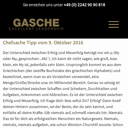
Sie erreichen uns unter
+49 (0) 2242 90 90 818
Chefsache Tipp vom 9. Oktober 2016
Der Unterschied zwischen Erfolg und Misserfolg beträgt nur ein µ (My
oder Mµ, gesprochen: „Mü“). Ich kann dir nicht sagen, wie groß, bzw.
UNTERNEH
klein, ein My ist, jedenfalls sehr klein. Ursprünglich kommt es aus dem
Griechischen (der zwölfte Buchstabe des griechischen Alphabets) und
bezeichnet, wenn man es als Vorzeichen verwendet, eine
COACHING
Menge/Größe/Strecke usw. im Millionstel-Bereich. Genau so winzig ist
der Unterschied zwischen Schaffen und Scheitern, Durchhalten und
Aufgeben, Ankommen und Abbrechen. Es ist der Unterschied zwischen
AUSBILDUN
Erfolg und Misserfolg. Ich frage dich: Was willst DU? Erfolg? Dann kneif
deinen Hintern zusammen, sei der Beste, der du sein kannst, und
entfalte all deine Kräfte. Gib niemals auf, schmeiß niemals hin. Niemals.
AKADEMIE
Das ist für dich als erfolgreichen Menschen ein Naturgesetz. Niemals,
niemals, niemals aufgeben, wie schon Winston Churchill wusste. Schon