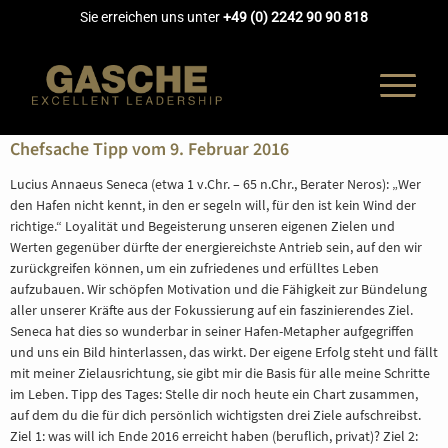
Sie erreichen uns unter
+49 (0) 2242 90 90 818
Chefsache Tipp vom 9. Februar 2016
Lucius Annaeus Seneca (etwa 1 v.Chr. – 65 n.Chr., Berater Neros): „Wer
den Hafen nicht kennt, in den er segeln will, für den ist kein Wind der
UNTERNEH
richtige.“ Loyalität und Begeisterung unseren eigenen Zielen und
Werten gegenüber dürfte der energiereichste Antrieb sein, auf den wir
zurückgreifen können, um ein zufriedenes und erfülltes Leben
COACHING
aufzubauen. Wir schöpfen Motivation und die Fähigkeit zur Bündelung
aller unserer Kräfte aus der Fokussierung auf ein faszinierendes Ziel.
Seneca hat dies so wunderbar in seiner Hafen-Metapher aufgegriffen
AUSBILDUN
und uns ein Bild hinterlassen, das wirkt. Der eigene Erfolg steht und fällt
mit meiner Zielausrichtung, sie gibt mir die Basis für alle meine Schritte
im Leben. Tipp des Tages: Stelle dir noch heute ein Chart zusammen,
AKADEMIE
auf dem du die für dich persönlich wichtigsten drei Ziele aufschreibst.
Ziel 1: was will ich Ende 2016 erreicht haben (beruflich, privat)? Ziel 2: