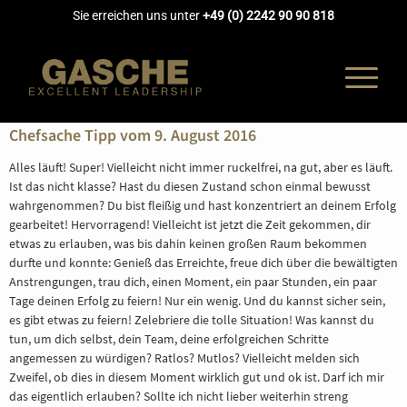
Sie erreichen uns unter
+49 (0) 2242 90 90 818
Chefsache Tipp vom 9. August 2016
Alles läuft! Super! Vielleicht nicht immer ruckelfrei, na gut, aber es läuft.
Ist das nicht klasse? Hast du diesen Zustand schon einmal bewusst
UNTERNEH
wahrgenommen? Du bist fleißig und hast konzentriert an deinem Erfolg
gearbeitet! Hervorragend! Vielleicht ist jetzt die Zeit gekommen, dir
etwas zu erlauben, was bis dahin keinen großen Raum bekommen
COACHING
durfte und konnte: Genieß das Erreichte, freue dich über die bewältigten
Anstrengungen, trau dich, einen Moment, ein paar Stunden, ein paar
Tage deinen Erfolg zu feiern! Nur ein wenig. Und du kannst sicher sein,
AUSBILDUN
es gibt etwas zu feiern! Zelebriere die tolle Situation! Was kannst du
tun, um dich selbst, dein Team, deine erfolgreichen Schritte
angemessen zu würdigen? Ratlos? Mutlos? Vielleicht melden sich
AKADEMIE
Zweifel, ob dies in diesem Moment wirklich gut und ok ist. Darf ich mir
das eigentlich erlauben? Sollte ich nicht lieber weiterhin streng