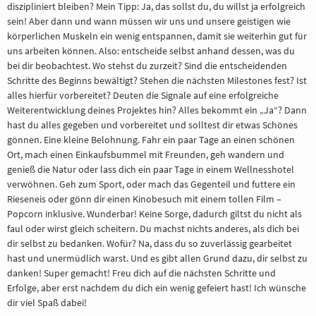
diszipliniert bleiben? Mein Tipp: Ja, das sollst du, du willst ja erfolgreich
BERATUNG
sein! Aber dann und wann müssen wir uns und unsere geistigen wie
körperlichen Muskeln ein wenig entspannen, damit sie weiterhin gut für
uns arbeiten können. Also: entscheide selbst anhand dessen, was du
REFERENZE
bei dir beobachtest. Wo stehst du zurzeit? Sind die entscheidenden
Schritte des Beginns bewältigt? Stehen die nächsten Milestones fest? Ist
alles hierfür vorbereitet? Deuten die Signale auf eine erfolgreiche
Weiterentwicklung deines Projektes hin? Alles bekommt ein „Ja“? Dann
hast du alles gegeben und vorbereitet und solltest dir etwas Schönes
gönnen. Eine kleine Belohnung. Fahr ein paar Tage an einen schönen
Ort, mach einen Einkaufsbummel mit Freunden, geh wandern und
genieß die Natur oder lass dich ein paar Tage in einem Wellnesshotel
verwöhnen. Geh zum Sport, oder mach das Gegenteil und futtere ein
Rieseneis oder gönn dir einen Kinobesuch mit einem tollen Film –
Popcorn inklusive. Wunderbar! Keine Sorge, dadurch giltst du nicht als
faul oder wirst gleich scheitern. Du machst nichts anderes, als dich bei
dir selbst zu bedanken. Wofür? Na, dass du so zuverlässig gearbeitet
hast und unermüdlich warst. Und es gibt allen Grund dazu, dir selbst zu
danken! Super gemacht! Freu dich auf die nächsten Schritte und
Erfolge, aber erst nachdem du dich ein wenig gefeiert hast! Ich wünsche
dir viel Spaß dabei!