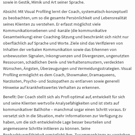
sowie in Gestik, Mimik und Art seiner Sprache.
Absicht: Mit Visual Profiling lernt der Coach, systematisch-konzeptuell
zu beobachten, um so die gesamte Persönlichkeit und Lebensrealität
seines Klienten zu verstehen. Er erfasst möglichst viele
Kommunikationsebenen und -kanäle (die kommunikative
Gesamtwirkung) einer Coaching-Sitzung und beschränkt sich nicht nur
oberflächlich auf Sprache und Worte. Ziele sind das Verifizieren von
Inhalten der verbalen Kommunikation sowie das Erkennen von
unbewussten Signalen, Inkongruenzen und Divergenzen, ungenutzten
Ressourcen, schädlichen Denk- und Verhaltensmustern, verdeckten
Wünschen, Ängsten, Überzeugungen und Vermeidungsstrategien. Visual
Profiling ermöglicht es dem Coach, Showmaker, Dramaqueens,
Narzissten, Psycho- und Soziopathen zu entlarven sowie generell
Hinweise auf krankheitswertes Verhalten zu erkennen.
Benefit: Der Coach stellt sich als Profi optimal auf, entwickelt für sich
und seine Klienten wertvolle Analysefähigkeiten und ist stets auf
kommunikativer Ballhöhe – manchmal sogar einen Schritt voraus. Er
versetzt sich in die Situation, mehr Informationen zur Verfügung zu
haben, um die sich entwickelnde Lage besser beurteilen und
angemessene Schritte initiieren zu können. Seine
Beobachtungsfähigkeit ermöglicht ihm, Zusammenhänge zu verstehen,