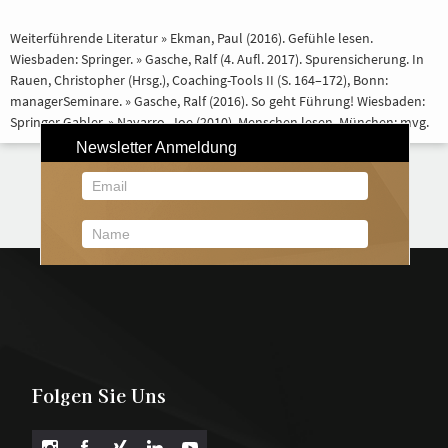
Weiterführende Literatur » Ekman, Paul (2016). Gefühle lesen.
Wiesbaden: Springer. » Gasche, Ralf (4. Aufl. 2017). Spurensicherung. In
Rauen, Christopher (Hrsg.), Coaching-Tools II (S. 164–172), Bonn:
managerSeminare. » Gasche, Ralf (2016). So geht Führung! Wiesbaden:
Springer Gabler. » Navarro, Joe (2010). Menschen lesen. München: mvg.
Folgen Sie Uns