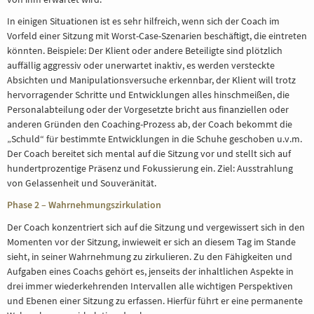
In einigen Situationen ist es sehr hilfreich, wenn sich der Coach im
Vorfeld einer Sitzung mit Worst-Case-Szenarien beschäftigt, die eintreten
könnten. Beispiele: Der Klient oder andere Beteiligte sind plötzlich
auffällig aggressiv oder unerwartet inaktiv, es werden versteckte
Absichten und Manipulationsversuche erkennbar, der Klient will trotz
hervorragender Schritte und Entwicklungen alles hinschmeißen, die
Personalabteilung oder der Vorgesetzte bricht aus finanziellen oder
anderen Gründen den Coaching-Prozess ab, der Coach bekommt die
„Schuld“ für bestimmte Entwicklungen in die Schuhe geschoben u.v.m.
Der Coach bereitet sich mental auf die Sitzung vor und stellt sich auf
hundertprozentige Präsenz und Fokussierung ein. Ziel: Ausstrahlung
von Gelassenheit und Souveränität.
Phase 2 – Wahrnehmungszirkulation
Der Coach konzentriert sich auf die Sitzung und vergewissert sich in den
Momenten vor der Sitzung, inwieweit er sich an diesem Tag im Stande
sieht, in seiner Wahrnehmung zu zirkulieren. Zu den Fähigkeiten und
Aufgaben eines Coachs gehört es, jenseits der inhaltlichen Aspekte in
drei immer wiederkehrenden Intervallen alle wichtigen Perspektiven
und Ebenen einer Sitzung zu erfassen. Hierfür führt er eine permanente