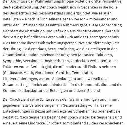
Den Abschluss der Wahrnehmungstrilogie bildet die dritte Perspektive,
die Metabetrachtung. Der Coach begibt sich in Gedanken in die Rolle
des Beobachters des Gesamtsettings und ergründet, wie es allen
Beteiligten – einschließlich seiner eigenen Person – miteinander und
unter den Einflüssen des gesamten Rahmens geht. Diese Beobachtung
erfordert die Abstraktion und Reflexion aus der Sicht einer außerhalb
des Settings befindlichen Person mit Blick auf das Gesamtgeschehnis.
Die Einnahme dieser Wahrnehmungsperspektive erfordert einige Zeit
der Übung. Sie dient dazu, herauszufinden, wie die Beteiligten in der
Gesamtkonstellation miteinander umgehen (Abtasten, Taktieren,
Sympathie, Aversionen, Unsicherheiten, verdecktes Verhalten), ob es
Faktoren von außerhalb gibt, die offen oder subtil Einfluss nehmen
(Geräusche, Musik, Vibrationen, Gerüche, Temperatur,
Lichtveränderungen, weitere Ablenkungen) und inwieweit das
Gesamtsetting hilfreich oder hinderlich für die Kommunikation und die
Kommunikationskultur der Beteiligten und deren Ziele ist.
Der Coach zieht seine Schlüsse aus den Wahrnehmungen und nimmt
gegebenenfalls Veränderungen am Gesamtsetting vor, fällt seine
Entscheidungen in Bezug auf sein eigenes Vorgehen neu oder sieht sie
bestätigt. Nach Sequenz 3 beginnt der Coach wieder bei Sequenz 1 und
erneuert seine Eindrücke. Er rotiert somit laufend zu den verschiedenen