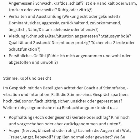
Angemessen? Schwach, kraftlos, schlaff? Ist die Hand kalt oder warm,
trocken oder verschwitzt? Ruhig oder zittrig?)
Verhalten und Ausstrahlung (Wirkung echt oder gekünstelt?
Dominant, sicher, aggressiv, zurückhaltend, zuvorkommend,
ängstlich, Nähe/Distanz: defensiv oder offensiv?)
Kleidung/Schmuck (Alter/Situation angemessen? Statussymbole?
Qualität und Zustand? Dezent oder protzig? Tücher etc.: Zierde oder
Schutzfunktion?)
Persönliches Gefühl (Fühle ich mich angenommen und wohl oder
abgestoßen und unwohl?)
Stimme, Kopf und Gesicht
Im Gespräch mit den Beteiligten achtet der Coach auf Stimmfarbe, -
vibration und Intonation. Fällt die Stimme eines Gesprächspartners
hoch, tief, sonor, flach, zittrig, sicher, unsicher oder gepresst aus?
Weitere (physiognomische etc.) Beobachtungpunkte sind u.a.:
Kopfhaltung (Hoch oder gesenkt? Gerade oder schräg? Kinn hoch
und vorgeschoben oder eher zurückgenommen und unten?)
Augen (Nervös, blinzelnd oder ruhig? Lächeln die Augen mit? Wut,
Trauer, Angst, liebevoll? Pupillen normal oder geweitet? Weiße