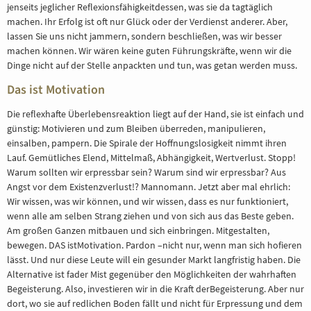
jenseits jeglicher Reflexionsfähigkeitdessen, was sie da tagtäglich
machen. Ihr Erfolg ist oft nur Glück oder der Verdienst anderer. Aber,
lassen Sie uns nicht jammern, sondern beschließen, was wir besser
machen können. Wir wären keine guten Führungskräfte, wenn wir die
Dinge nicht auf der Stelle anpackten und tun, was getan werden muss.
Das ist Motivation
Die reflexhafte Überlebensreaktion liegt auf der Hand, sie ist einfach und
günstig: Motivieren und zum Bleiben überreden, manipulieren,
einsalben, pampern. Die Spirale der Hoffnungslosigkeit nimmt ihren
Lauf. Gemütliches Elend, Mittelmaß, Abhängigkeit, Wertverlust. Stopp!
Warum sollten wir erpressbar sein? Warum sind wir erpressbar? Aus
Angst vor dem Existenzverlust!? Mannomann. Jetzt aber mal ehrlich:
Wir wissen, was wir können, und wir wissen, dass es nur funktioniert,
wenn alle am selben Strang ziehen und von sich aus das Beste geben.
Am großen Ganzen mitbauen und sich einbringen. Mitgestalten,
bewegen. DAS istMotivation. Pardon –nicht nur, wenn man sich hofieren
lässt. Und nur diese Leute will ein gesunder Markt langfristig haben. Die
Alternative ist fader Mist gegenüber den Möglichkeiten der wahrhaften
Begeisterung. Also, investieren wir in die Kraft derBegeisterung. Aber nur
dort, wo sie auf redlichen Boden fällt und nicht für Erpressung und dem