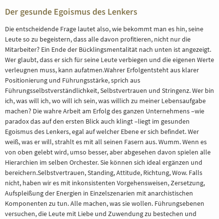
Der gesunde Egoismus des Lenkers
Die entscheidende Frage lautet also, wie bekommt man es hin, seine
Leute so zu begeistern, dass alle davon profitieren, nicht nur die
Mitarbeiter? Ein Ende der Bücklingsmentalität nach unten ist angezeigt.
Wer glaubt, dass er sich für seine Leute verbiegen und die eigenen Werte
verleugnen muss, kann aufatmen.Wahrer Erfolgentsteht aus klarer
Positionierung und Führungsstärke, sprich aus
Führungsselbstverständlichkeit, Selbstvertrauen und Stringenz. Wer bin
ich, was will ich, wo will ich sein, was willich zu meiner Lebensaufgabe
machen? Die wahre Arbeit am Erfolg des ganzen Unternehmens –wie
paradox das auf den ersten Blick auch klingt –liegt im gesunden
Egoismus des Lenkers, egal auf welcher Ebene er sich befindet. Wer
weiß, was er will, strahlt es mit all seinen Fasern aus. Wumm. Wenn es
von oben gelebt wird, umso besser, aber abgesehen davon spielen alle
Hierarchien im selben Orchester. Sie können sich ideal ergänzen und
bereichern.Selbstvertrauen, Standing, Attitude, Richtung, Wow. Falls
nicht, haben wir es mit inkonsistenten Vorgehensweisen, Zersetzung,
Aufspleißung der Energien in Einzelszenarien mit anarchistischen
Komponenten zu tun. Alle machen, was sie wollen. Führungsebenen
versuchen, die Leute mit Liebe und Zuwendung zu bestechen und