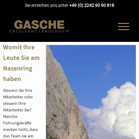
Sie erreichen uns unter
+49 (0) 2242 90 90 818
Womit Ihre
Leute Sie am
Nasenring
UNTERNEH
haben
COACHING
Steuern Sie Ihre
Mitarbeiter oder
steuern Ihre
AUSBILDUN
Mitarbeiter Sie?
Manche
Führungskräfte
AKADEMIE
merken nicht, dass
das Team sie am