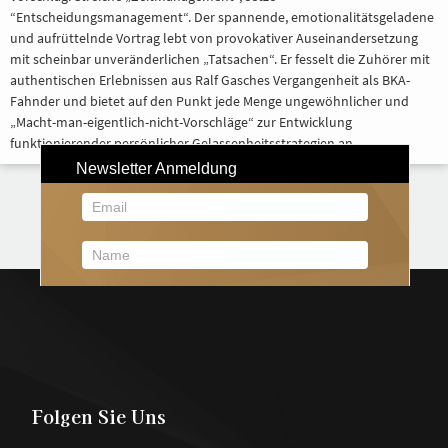
“Entscheidungsmanagement“. Der spannende, emotionalitätsgeladene
und aufrüttelnde Vortrag lebt von provokativer Auseinandersetzung
mit scheinbar unveränderlichen „Tatsachen“. Er fesselt die Zuhörer mit
authentischen Erlebnissen aus Ralf Gasches Vergangenheit als BKA-
Fahnder und bietet auf den Punkt jede Menge ungewöhnlicher und
„Macht-man-eigentlich-nicht-Vorschläge“ zur Entwicklung
funktionierender persönlicher Gelassenheitsstrategien an.
Folgen Sie Uns